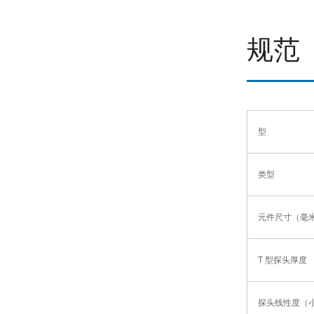
规范
型
类型
元件尺寸（毫
T 型探头厚度 
探头线性度（小