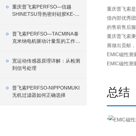
重庆普飞索PERFSO—信越
重庆普飞索是
SHINETSU导热密封硅胶KE-
借内部优秀团
3493
的售前售后服
普飞索PERFSO—TACMINA泰
重庆普飞索秉
克米纳电机驱动计量泵的工作原
展做出贡献，
理
EMIC磁性
宽运动传感器原理详解：从检测
EMIC磁性
到信号处理
普飞索PERFSO-NIPPONMUKI
总结
无机过滤器如何正确选择
*