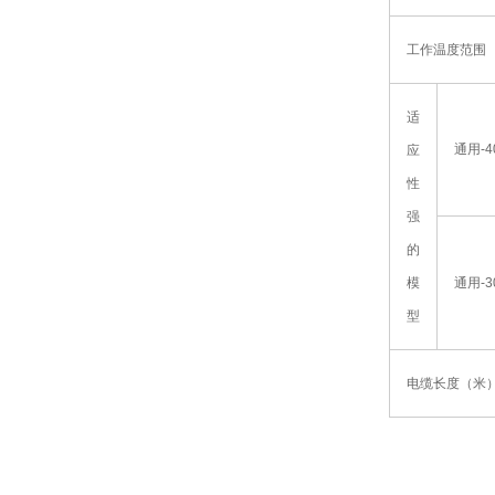
工作温度范围
适
通用-4
应
性
强
的
模
通用-3
型
电缆长度（米