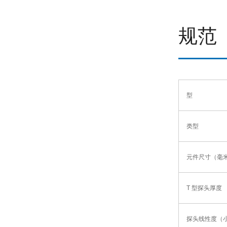
规范
型
类型
元件尺寸（毫
T 型探头厚度 
探头线性度（小