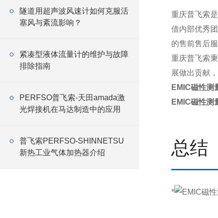
隧道用超声波风速计如何克服活
重庆普飞索是
塞风与紊流影响？
借内部优秀团
的售前售后服
紧凑型液体流量计的维护与故障
重庆普飞索秉
排除指南
展做出贡献，
EMIC磁性测
PERFSO普飞索-天田amada激
EMIC磁性测
光焊接机在马达制造中的应用
普飞索PERFSO-SHINNETSU
总结
新热工业气体加热器介绍
*