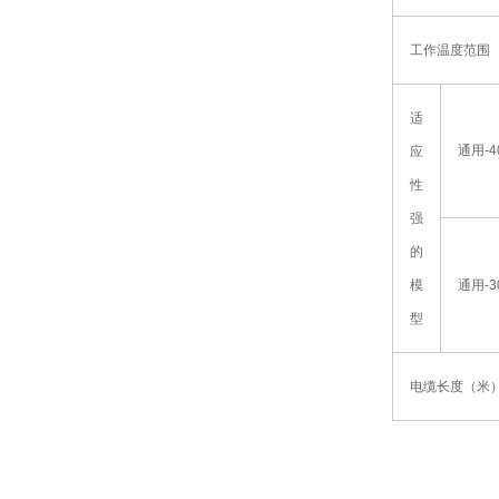
工作温度范围
适
通用-4
应
性
强
的
模
通用-3
型
电缆长度（米