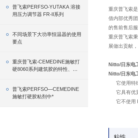
普飞索PERFSO-YUTAKA 溶接
重庆普飞索是
用压力调节器 FR-II系列
借内部优秀团
的售前售后服
不同场景下大功率恒温器的使用
重庆普飞索秉
要点
展做出贡献，
重庆普飞索-CEMEDINE施敏打
Nitto/日东电
硬8060系列建筑胶的特性、应
Nitto/日东电
用与优势
它使用特
普飞索PERFSO—CEMEDINE
它具有优
施敏打硬胶粘剂中*
它不使用 R
粘性