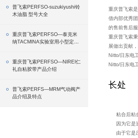
普飞索PERFSO-suzukiyushi铃
重庆普飞索是
木油脂 型号大全
借内部优秀团
的售前售后服
重庆普飞索PERFSO—泰克米
重庆普飞索秉
纳TACMINA实验室用小型定量
展做出贡献，
恒流泵Q系列特点
Nitto/日东
重庆普飞索PERFSO—NIREI仁
Nitto/日东
礼自粘胶带产品介绍
长处
普飞索PERFS—MRM气动阀产
品介绍及特点
粘合后粘
因为它是
由于它是