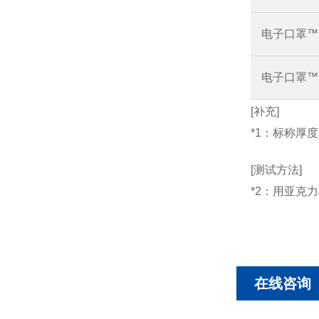
电子口罩™ H
电子口罩™ H
[补充]
*1：标称厚度
[测试方法]
*2：用亚克
在线咨询