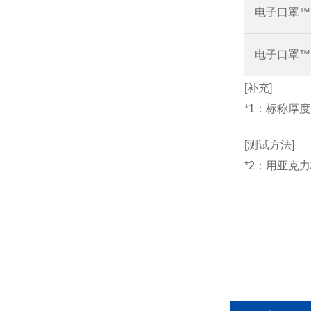
电子口罩™ H
电子口罩™ H
[补充]
*1：标称厚度
[测试方法]
*2：用亚克