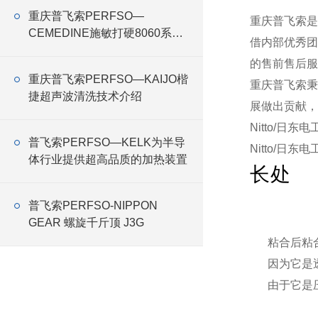
重庆普飞索PERFSO—
重庆普飞索是
CEMEDINE施敏打硬8060系列
借内部优秀团
建筑胶的特性、应用与优势
的售前售后服
重庆普飞索PERFSO—KAIJO楷
重庆普飞索秉
捷超声波清洗技术介绍
展做出贡献，
Nitto/日东
普飞索PERFSO—KELK为半导
Nitto/日东
体行业提供超高品质的加热装置
长处
普飞索PERFSO-NIPPON
GEAR 螺旋千斤顶 J3G
粘合后粘
因为它是
由于它是