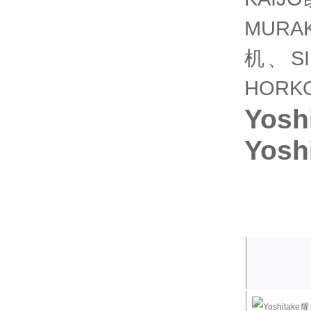
MUR
机、S
HORK
Yos
Yos