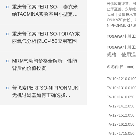
外供应链渠道、网
重庆普飞索PERFSO-—泰克米
止于至善、永续经
纳TACMINA实验室用小型定量
我司可提供技术
ONIKAZE赤松
恒流泵Q系列特点
NIPPONMUKI无
重庆普飞索PERFSO-TORAY东
TOGAWA/十川 
丽氧气分析仪LC-450应用范围
TOGAWA/十川 
规格 使用温度
MRM气动阀价格全解析：性能
名 称
内 径（mm
背后的价值投资
TV-10×12
10.0
10
普飞索PERFSO-NIPPONMUKI
TV-10×13
10.0
10
无机过滤器如何正确选择
TV-10×14
10.0
50
NIPPONMUKI无机 过滤器
TV-12×14
12.0
50
TV-12×15
12.0
50
TV-12×16
12.0
50
TV-15×17
15.0
50