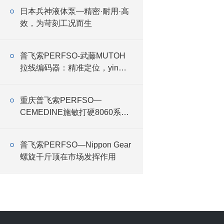
日本兵神液体泵—精密·耐用·高
效，为苛刻工况而生
普飞索PERFSO-武藤MUTOH
拉线编码器：精准定位，yin领
科技新高度
重庆普飞索PERFSO—
CEMEDINE施敏打硬8060系列
建筑胶的特性、应用与优势
普飞索PERFSO—Nippon Gear
螺旋千斤顶在市场发挥作用