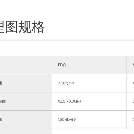
理图规格
FF的
量
22升/分钟
范围
0.15〜0.3MPa
量
180NL/分钟