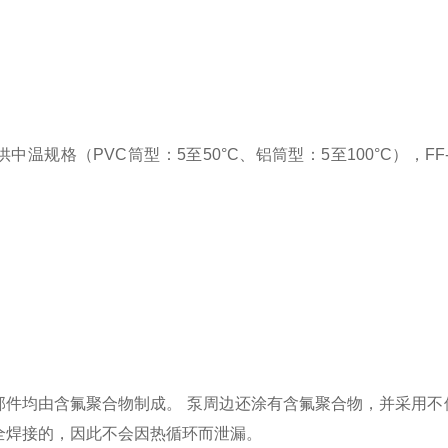
供中温规格（PVC筒型：5至50°C、铝筒型：5至100°C），F
部件均由含氟聚合物制成。 泵周边还涂有含氟聚合物，并采用不使
全焊接的，因此不会因热循环而泄漏。