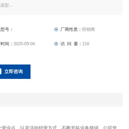
高温型
系列提供中温规格（PVC筒型：5至50°C、铝筒型：5至100°
，FF-H系列可处理从常温到高温（20至180°C）的广泛化学液
品型号：
厂商性质：
经销商
。
新时间：
2025-09-04
访 问 量：
216
污染
有接液部件均由含氟聚合物制成。 泵周边还涂有含氟聚合物，
立即咨询
用不使用橡胶或金属的无污染设计。 此外，FF-H系列的阀体
波纹管是全焊接的，因此不会
023-67166221
联系电话：
个营业点，以灵活的经营方式，不断开拓业务领域。公司凭