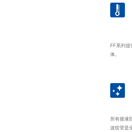
FF系列提
体。
所有接液
波纹管是