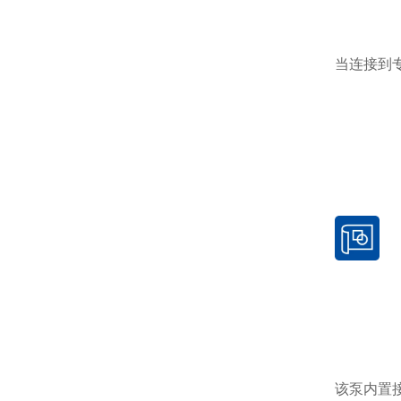
当连接到
该泵内置