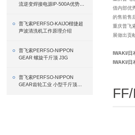
流逆变焊接电源IP-500A优势介
借内部优
绍
的售前售
普飞索PERFSO-KAIJO楷捷超
重庆普飞
声波清洗机工作原理介绍
展做出贡
普飞索PERFSO-NIPPON
IWAKI/
GEAR 螺旋千斤顶 J3G
IWAKI/
普飞索PERFSO-NIPPON
GEAR齿轮工业 小型千斤顶
FF
RMG