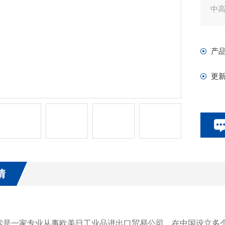
中
FF
C）
产
体
更
无
所
并采
和
情
索是一家专业从事欧美日工业品进出口贸易公司。在中国设立多