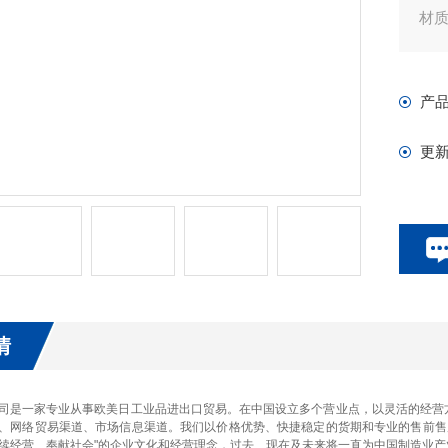
材
软
用
产
用
真
更
特
软
情
司是一家专业从事欧美日工业品进出口贸易。在中国设立多个营业点，以灵活的经营
、网络贸易渠道、市场信息渠道。我们以价格优势、快捷稳定的货期和专业的售前售
续经营、奉献社会"的企业文化和经营理念，过去、现在及未来将一直为中国制造业