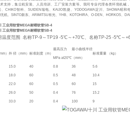
技术支持，集尘机安装、人员培训、工厂安装方案等。我司专业代理各类环境机械
赤松、CHIKO智科、SUIDEN瑞电、KAIJO凯捷、YODOGAWA淀川、SHOWA昭和
KI无机、SINTO新东、
ARIMITSU有光、YHB、KOTOHIRA、O-DEN、HORKOS、D
十川 工业用软管MEGA耐晒软管SB-4
十川 工业用软管MEGA耐晒软管SB-4
度范围 名称TP-9～TP19 -5℃～+70℃、名称TP-25 -5℃～+
最高压力
最小曲线半径
mm）
外 径（mm）
标准刻度（m）
标准重量 （kg）
MPa at20℃
（mm）
15.0
40
0.8
36
5.6
18.0
60
0.5
48
10.4
22.0
60
0.5
60
15
26.0
50
0.4
76
15.2
33.0
20
0.4
100
9