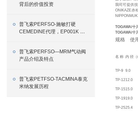
背后的价值投资
我司可提供
ONIKAZE
NIPPONMU
普飞索PERFSO-施敏打硬
TOGAWA/
CEMEDINE代理，EP001K 胶
TOGAWA/
水
规格 使用温
普飞索PERFSO—MRM气动阀
名 称
内 径（
产品介绍及特点
TP-9
9.0
普飞索PETFSO-TACMINA泰克
TP-12
12.0
米纳发展历程
TP-15
15.0
TP-19
19.0
TP-25
25.4