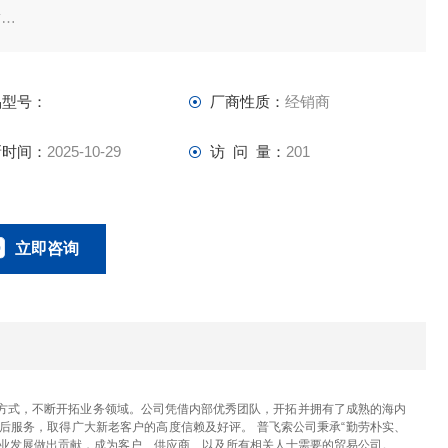
质
质聚氯乙烯产品
途
品型号：
厂商性质：
经销商
于工作机械、印刷机、成型机、各种工厂配管。（也可以用于
空）
新时间：
2025-10-29
访 问 量：
201
点
管容易剪切！不易损坏。
立即咨询
023-67166221
联系电话：
方式，不断开拓业务领域。公司凭借内部优秀团队，开拓并拥有了成熟的海内
后服务，取得广大新老客户的高度信赖及好评。 普飞索公司秉承“勤劳朴实、
产业发展做出贡献，成为客户、供应商、以及所有相关人士需要的贸易公司。