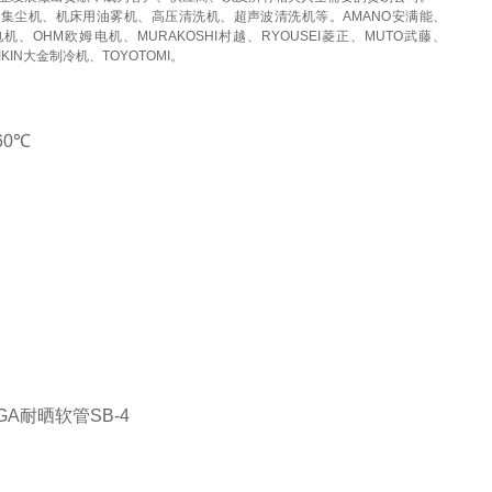
，集尘机、机床用油雾机、高压清洗机、超声波清洗机等。
AMANO安满能、
电机、OHM
欧姆电机、MURAKOSHI村越、RYOUSEI菱正、MUTO武藤、
AIKIN大金制冷机、TOYOTOMI。
60℃