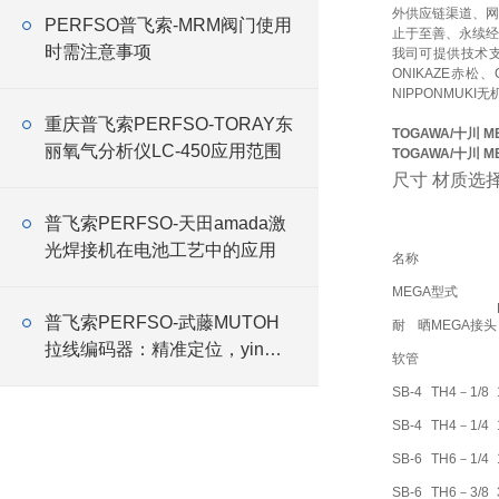
外供应链渠道、网
PERFSO普飞索-MRM阀门使用
止于至善、永续经
时需注意事项
我司可提供技术
ONIKAZE赤松
NIPPONMUKI无
重庆普飞索PERFSO-TORAY东
TOGAWA/十川 
丽氧气分析仪LC-450应用范围
TOGAWA/十川 
尺寸 材质选择
普飞索PERFSO-天田amada激
光焊接机在电池工艺中的应用
名称
MEGA
型式
普飞索PERFSO-武藤MUTOH
耐晒
MEGA接头
拉线编码器：精准定位，yin领
软管
科技新高度
SB-4
TH4－1/8
SB-4
TH4－1/4
SB-6
TH6－1/4
SB-6
TH6－3/8