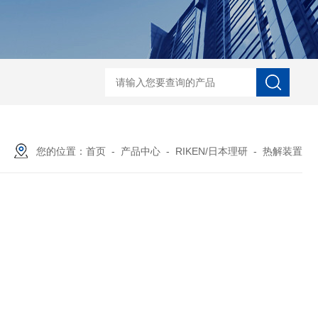
ECS-7-E-B-25日本无机 酸性气体去除化学滤芯
NECS-7-E-A-25日
您的位置：
首页
-
产品中心
-
RIKEN/日本理研
-
热解装置