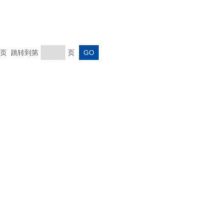
 末页 跳转到第
页