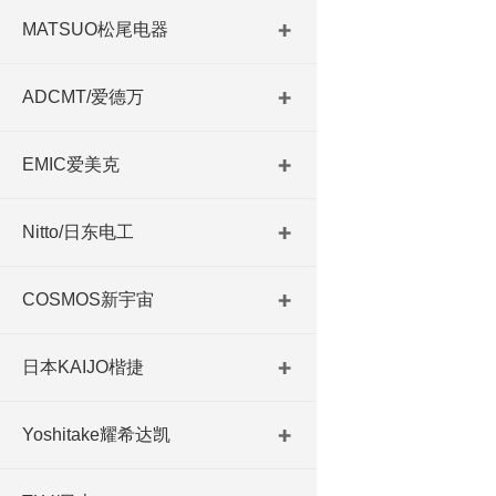
MATSUO松尾电器
ADCMT/爱德万
EMIC爱美克
Nitto/日东电工
COSMOS新宇宙
日本KAIJO楷捷
Yoshitake耀希达凯