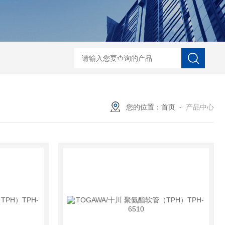
ECS-7-E-B-25日本无机 酸性气体去除化学滤芯
NECS-7-E-A-25日
您的位置：
首页
-
产品中心