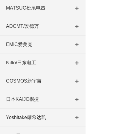
MATSUO松尾电器
ADCMT/爱德万
EMIC爱美克
Nitto/日东电工
COSMOS新宇宙
日本KAIJO楷捷
Yoshitake耀希达凯